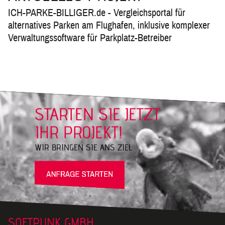
kr
ICH-PARKE-BILLIGER.de - Vergleichsportal für
Fu
alternatives Parken am Flughafen, inklusive komplexer
Verwaltungssoftware für Parkplatz-Betreiber
L
St
Ge
En
S
S
STARTEN SIE JETZT
Ho
IHR PROJEKT!
htt
WIR BRINGEN SIE
ANS ZIEL
SOFTPUNK GMBH